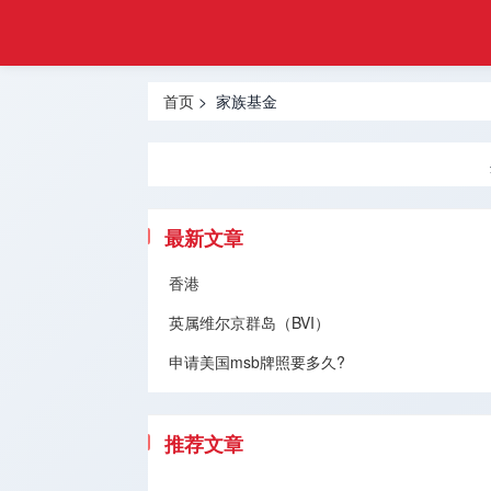
悦游
首页
移民
热门地区
首页
> 家族基金
香港移民
投资移民
创业移民
最新文章
买房移民
香港
英属维尔京群岛（BVI）
技术移民
申请美国msb牌照要多久?
跨境服务
移民问题
推荐文章
留学服务